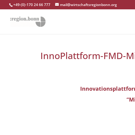
+49-(0)-170 24 66 777
mail@wirtschaftsregionbonn.org
InnoPlattform-FMD-Mi
Innovationsplattfor
“Mi