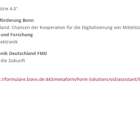
trie 4.0“
sförderung Bonn
and: Chancen der Kooperation für die Digitalisierung von Mittels
g und Forschung
lektronik
ronik Deutschland FMD
n die Zukunft
s://formulare.bonn.de:443/metaform/Form-Solutions/sid/assistan