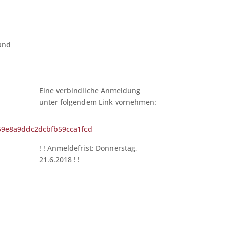
tand
Eine verbindliche Anmeldung
unter folgendem Link vornehmen:
t/59e8a9ddc2dcbfb59cca1fcd
! ! Anmeldefrist: Donnerstag,
21.6.2018 ! !